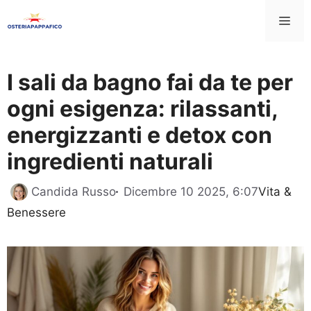
Vai
Me
al
contenuto
I sali da bagno fai da te per
ogni esigenza: rilassanti,
energizzanti e detox con
ingredienti naturali
Categori
Candida Russo
Dicembre 10 2025, 6:07
Vita &
Benessere