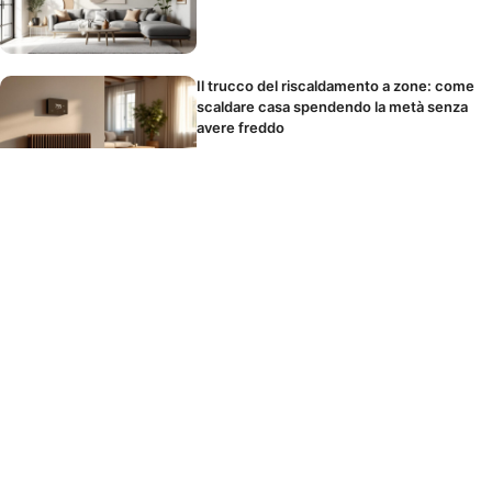
Il trucco del riscaldamento a zone: come
scaldare casa spendendo la metà senza
avere freddo
Parete d’accento in camera da letto: la
posizione giusta e i colori che favoriscono
il sonno
La parete d’accento che trasforma il
salotto: i colori 2026 da provare e quelli
assolutamente da evitare