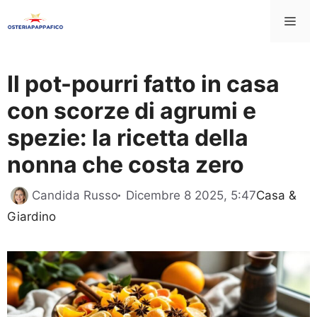
Vai
Me
al
contenuto
Il pot-pourri fatto in casa
con scorze di agrumi e
spezie: la ricetta della
nonna che costa zero
Categorie
Candida Russo
Dicembre 8 2025, 5:47
Casa &
Giardino