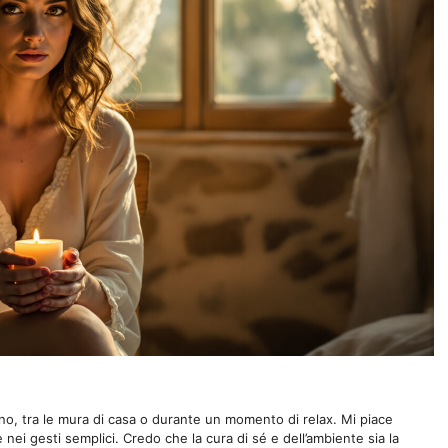
orno, tra le mura di casa o durante un momento di relax. Mi piace
 nei gesti semplici. Credo che la cura di sé e dell’ambiente sia la