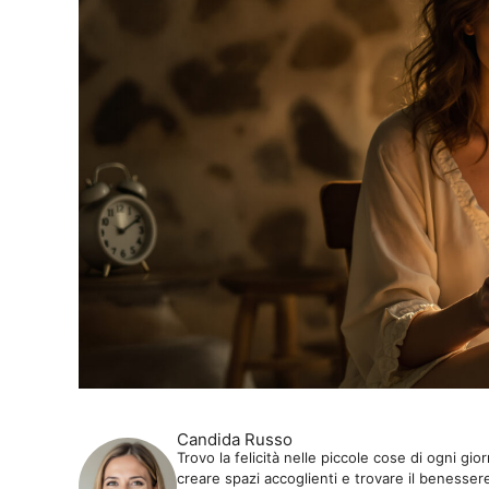
Candida Russo
Trovo la felicità nelle piccole cose di ogni gi
creare spazi accoglienti e trovare il benessere