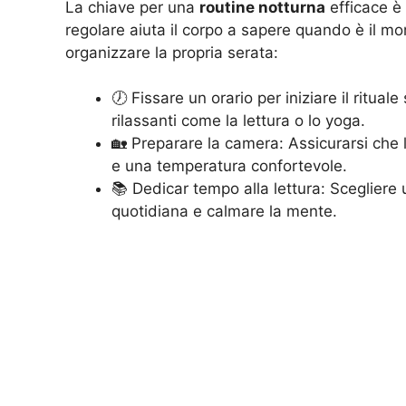
La chiave per una
routine notturna
efficace è 
regolare aiuta il corpo a sapere quando è il m
organizzare la propria serata:
🕖 Fissare un orario per iniziare il ritua
rilassanti come la lettura o lo yoga.
🏡 Preparare la camera: Assicurarsi che
e una temperatura confortevole.
📚 Dedicar tempo alla lettura: Scegliere u
quotidiana e calmare la mente.
Di seguito possono essere messi in evidenza alt
rendono ogni notte più serena e ristoratrice.
Se si desidera liberarsi di ulteriori insidie del
queste tecniche di rilassamento possono davver
dormire meglio, riscoprendo un sonno profondo e
nella vita quotidiana. ☁️🥱