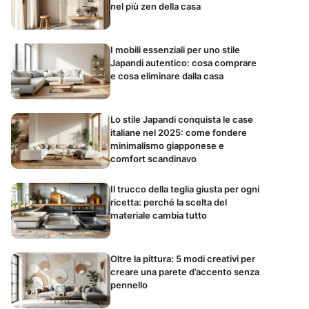
nel più zen della casa
I mobili essenziali per uno stile
Japandi autentico: cosa comprare
e cosa eliminare dalla casa
Lo stile Japandi conquista le case
italiane nel 2025: come fondere
minimalismo giapponese e
comfort scandinavo
Il trucco della teglia giusta per ogni
ricetta: perché la scelta del
materiale cambia tutto
Oltre la pittura: 5 modi creativi per
creare una parete d’accento senza
pennello