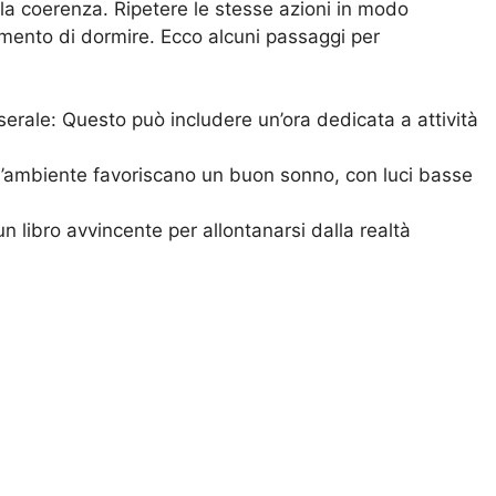
la coerenza. Ripetere le stesse azioni in modo
omento di dormire. Ecco alcuni passaggi per
le serale: Questo può includere un’ora dedicata a attività
 l’ambiente favoriscano un buon sonno, con luci basse
n libro avvincente per allontanarsi dalla realtà
ri segreti per migliorare la qualità del sonno, che
 sonno come l’insonnia o il risveglio notturno, memorare
o fare la differenza. Finalmente, si potrà tornare a
 rigenerante, ripristinando l’equilibrio e la serenità