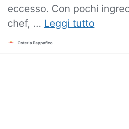
eccesso. Con pochi ingred
Il
chef, …
Leggi tutto
trucco
per
una
Osteria Pappafico
zuppa
cremosa
senza
panna