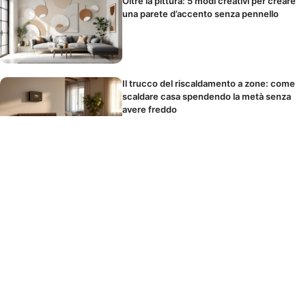
Oltre la pittura: 5 modi creativi per creare
una parete d’accento senza pennello
Il trucco del riscaldamento a zone: come
scaldare casa spendendo la metà senza
avere freddo
Parete d’accento in camera da letto: la
posizione giusta e i colori che favoriscono
il sonno
La parete d’accento che trasforma il
salotto: i colori 2026 da provare e quelli
assolutamente da evitare