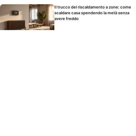
Il trucco del riscaldamento a zone: come
scaldare casa spendendo la metà senza
avere freddo
Parete d’accento in camera da letto: la
posizione giusta e i colori che favoriscono
il sonno
La parete d’accento che trasforma il
salotto: i colori 2026 da provare e quelli
assolutamente da evitare
© 2026 OSTERIAPAPPAFICO