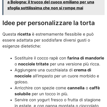
a Bologna: il trucco del cuoco emiliano per una
sfoglia sottilissima che non si rompe mai
Idee per personalizzare la torta
Questa
ricetta
è estremamente flessibile e può
essere adattata per soddisfare diversi gusti o
esigenze dietetiche:
Sostituire il cocco rapè con
farina di mandorle
o
nocciole tritate
per una versione più ricca.
Aggiungere una cucchiaiata di
crema di
nocciole
all’impasto per un cuore morbido e
goloso.
Arricchire con spezie come
cannella
o
caffè
solubile
per un tocco in più.
Servire con yogurt fresco o frutta di stagione
in estate, e con panna montata o cioccolato