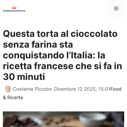
Vai
Me
al
contenuto
Questa torta al cioccolato
senza farina sta
conquistando l’Italia: la
ricetta francese che si fa in
30 minuti
Catego
Costante Piccolo
Dicembre 12 2025, 15:01
Food
& Ricette