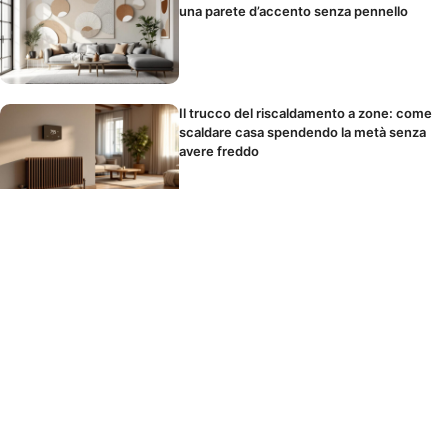
una parete d’accento senza pennello
Il trucco del riscaldamento a zone: come
scaldare casa spendendo la metà senza
avere freddo
Parete d’accento in camera da letto: la
posizione giusta e i colori che favoriscono
il sonno
La parete d’accento che trasforma il
salotto: i colori 2026 da provare e quelli
assolutamente da evitare