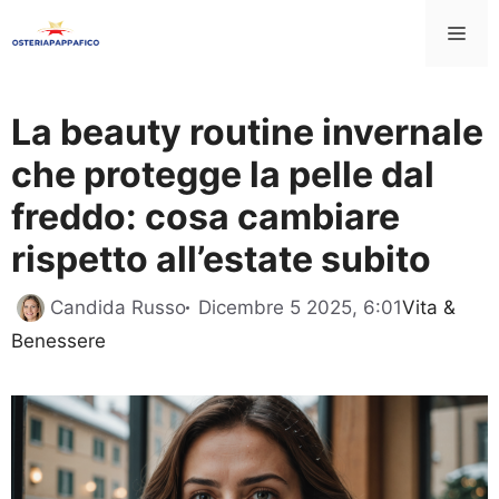
Vai
Me
al
contenuto
La beauty routine invernale
che protegge la pelle dal
freddo: cosa cambiare
rispetto all’estate subito
Categorie
Candida Russo
Dicembre 5 2025, 6:01
Vita &
Benessere