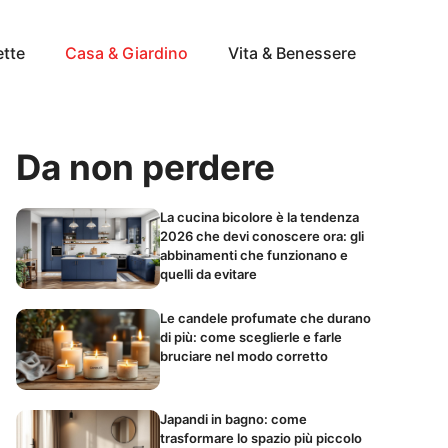
ette
Casa & Giardino
Vita & Benessere
Da non perdere
La cucina bicolore è la tendenza
2026 che devi conoscere ora: gli
abbinamenti che funzionano e
quelli da evitare
Le candele profumate che durano
di più: come sceglierle e farle
bruciare nel modo corretto
Japandi in bagno: come
trasformare lo spazio più piccolo