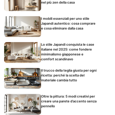
nel più zen della casa
I mobili essenziali per uno stile
Japandi autentico: cosa comprare
e cosa eliminare dalla casa
Lo stile Japandi conquista le case
italiane nel 2025: come fondere
minimalismo giapponese e
comfort scandinavo
Il trucco della teglia giusta per ogni
ricetta: perché la scelta del
materiale cambia tutto
Oltre la pittura: 5 modi creativi per
creare una parete d’accento senza
pennello