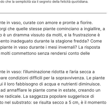
do che la semplicità sia il segreto della felicità quotidiana.
te in vaso, curate con amore e pronte a fiorire.
gi che quelle stesse piante cominciano a ingiallire, a
to è un dramma vissuto da molti, e la frustrazione è
amento inadeguato durante la stagione fredda? Come
piante in vaso durante i mesi invernali? La risposta
in molti commettono senza rendersi conto delle
e in vaso: l’illuminazione ridotta e l’aria secca a
re condizioni difficili per la sopravvivenza. Le piante
ui il loro fabbisogno di acqua e nutrienti diminuisce.
d annaffiare le piante come in estate, creando un
me radicale. La saggezza popolare suggerisce di
dito nel substrato: se risulta secco a 5 cm, è il momento