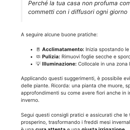
Perché la tua casa non profuma come 
commetti con i diffusori ogni giorno
A seguire alcune buone pratiche:
🚪
Acclimatamento:
Inizia spostando le 
🧼
Pulizia:
Rimuovi foglie secche e sporc
💡
Illuminazione:
Collocale in una zona b
Applicando questi suggerimenti, è possibile evit
delle piante. Ricorda: una pianta che muore, spes
approfondimenti su come avere fiori anche in i
inverno
.
Segui questi consigli pratici e assicurati che l
prosperino, trasformando i freddi mesi invernal
è una
cura attenta
e una
giusta irrigazione
.