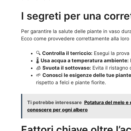
I segreti per una corre
Per garantire la salute delle piante in vaso dur
Ecco come provvedere correttamente alla loro i
🔍
Controlla il terriccio:
Esegui la prova 
🌡️
Usa acqua a temperatura ambiente:
L
🧊
Svuota il sottovaso:
Evita il ristagn
🌱
Conosci le esigenze delle tue piante
rispetto a felci e piante fiorite.
Ti potrebbe interessare
Potatura del melo e 
conoscere per ogni albero
Fattori chiave oltre l’